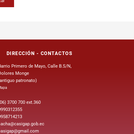
DIRECCIÓN - CONTACTOS
Barrio Primero de Mayo, Calle B.S/N,
Dolores Monge
(antiguo patronato)
Mapa
(06) 3700 700 ext.360
0990312355
0958714213
sacha@casigap.gob.ec
casigap@gmail.com