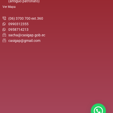
(antiguo patronato)
Ver Mapa
(06) 3700 700 ext.360
0990312355
0958714213
sacha@casigap.gob.ec
casigap@gmail.com