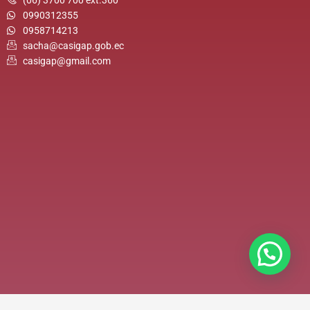
(06) 3700 700 ext.360
0990312355
0958714213
sacha@casigap.gob.ec
casigap@gmail.com