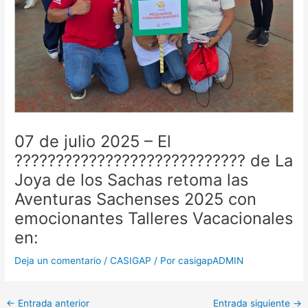
07 de julio 2025 – El
???????????????????????????? de La
Joya de los Sachas retoma las
Aventuras Sachenses 2025 con
emocionantes Talleres Vacacionales
en:
Deja un comentario
/
CASIGAP
/ Por
casigapADMIN
←
Entrada anterior
Entrada siguiente
→