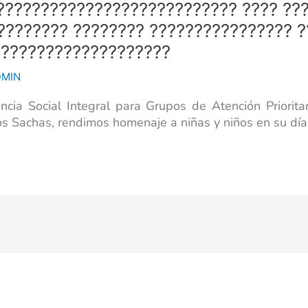
??????????????????????????? ???? ??
???????? ???????? ???????????????? 
????????????????????
DMIN
ia Social Integral para Grupos de Atención Prioritaria 𝐂
os Sachas, rendimos homenaje a niñas y niños en su día