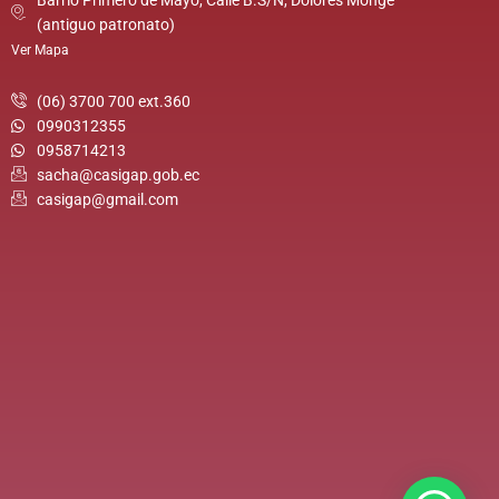
Barrio Primero de Mayo, Calle B.S/N, Dolores Monge
(antiguo patronato)
Ver Mapa
(06) 3700 700 ext.360
0990312355
0958714213
sacha@casigap.gob.ec
casigap@gmail.com