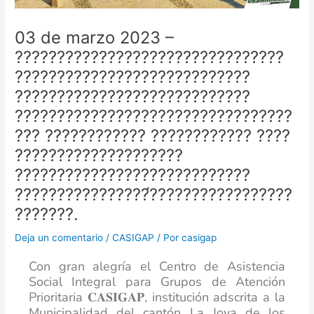
03 de marzo 2023 –
????????????????????????????????
????????????????????????????
????????????????????????????
?????????????????????????????????
??? ???????????? ???????????? ????
????????????????????
????????????????????????????
????????????????́?????????????????
???????.
Deja un comentario
/
CASIGAP
/ Por
casigap
Con gran alegría el Centro de Asistencia
Social Integral para Grupos de Atención
Prioritaria 𝐂𝐀𝐒𝐈𝐆𝐀𝐏, institución adscrita a la
Municipalidad del cantón La Joya de los