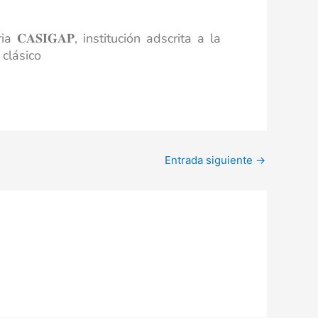
𝐀𝐒𝐈𝐆𝐀𝐏, institución adscrita a la
 clásico
Entrada siguiente
→