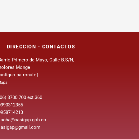
DIRECCIÓN - CONTACTOS
Barrio Primero de Mayo, Calle B.S/N,
Dolores Monge
(antiguo patronato)
Mapa
(06) 3700 700 ext.360
0990312355
0958714213
sacha@casigap.gob.ec
casigap@gmail.com