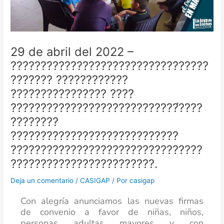
29 de abril del 2022 –
?????????????????????????????????
??????? ????????????
???????????????? ????
????????????????????????????́????
????????
????????????????????????????
????????????????????????????????
????????????????????????.
Deja un comentario
/
CASIGAP
/ Por
casigap
Con alegría anunciamos las nuevas firmas
de convenio a favor de niñas, niños,
personas adultas mayores y con