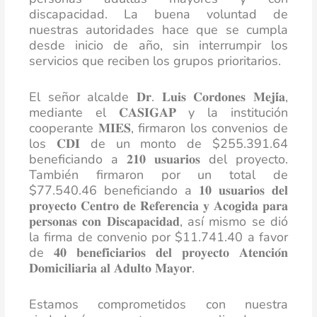
discapacidad. La buena voluntad de
nuestras autoridades hace que se cumpla
desde inicio de año, sin interrumpir los
servicios que reciben los grupos prioritarios.
El señor alcalde 𝐃𝐫. 𝐋𝐮𝐢𝐬 𝐂𝐨𝐫𝐝𝐨𝐧𝐞𝐬 𝐌𝐞𝐣𝐢́𝐚,
mediante el 𝐂𝐀𝐒𝐈𝐆𝐀𝐏 y la institución
cooperante 𝐌𝐈𝐄𝐒, firmaron los convenios de
los 𝐂𝐃𝐈 de un monto de $255.391.64
beneficiando a 𝟐𝟏𝟎 𝐮𝐬𝐮𝐚𝐫𝐢𝐨𝐬 del proyecto.
También firmaron por un total de
$77.540.46 beneficiando a 𝟏𝟎 𝐮𝐬𝐮𝐚𝐫𝐢𝐨𝐬 𝐝𝐞𝐥
𝐩𝐫𝐨𝐲𝐞𝐜𝐭𝐨 𝐂𝐞𝐧𝐭𝐫𝐨 𝐝𝐞 𝐑𝐞𝐟𝐞𝐫𝐞𝐧𝐜𝐢𝐚 𝐲 𝐀𝐜𝐨𝐠𝐢𝐝𝐚 𝐩𝐚𝐫𝐚
𝐩𝐞𝐫𝐬𝐨𝐧𝐚𝐬 𝐜𝐨𝐧 𝐃𝐢𝐬𝐜𝐚𝐩𝐚𝐜𝐢𝐝𝐚𝐝, así mismo se dió
la firma de convenio por $11.741.40 a favor
de 𝟒𝟎 𝐛𝐞𝐧𝐞𝐟𝐢𝐜𝐢𝐚𝐫𝐢𝐨𝐬 𝐝𝐞𝐥 𝐩𝐫𝐨𝐲𝐞𝐜𝐭𝐨 𝐀𝐭𝐞𝐧𝐜𝐢𝐨́𝐧
𝐃𝐨𝐦𝐢𝐜𝐢𝐥𝐢𝐚𝐫𝐢𝐚 𝐚𝐥 𝐀𝐝𝐮𝐥𝐭𝐨 𝐌𝐚𝐲𝐨𝐫.
Estamos comprometidos con nuestra