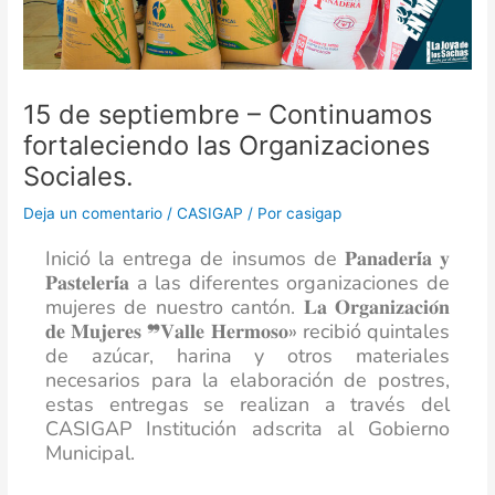
15 de septiembre – Continuamos
fortaleciendo las Organizaciones
Sociales.
Deja un comentario
/
CASIGAP
/ Por
casigap
Inició la entrega de insumos de 𝐏𝐚𝐧𝐚𝐝𝐞𝐫𝐢́𝐚 𝐲
𝐏𝐚𝐬𝐭𝐞𝐥𝐞𝐫𝐢́𝐚 a las diferentes organizaciones de
mujeres de nuestro cantón. 𝐋𝐚 𝐎𝐫𝐠𝐚𝐧𝐢𝐳𝐚𝐜𝐢𝐨́𝐧
𝐝𝐞 𝐌𝐮𝐣𝐞𝐫𝐞𝐬 ❞𝐕𝐚𝐥𝐥𝐞 𝐇𝐞𝐫𝐦𝐨𝐬𝐨» recibió quintales
de azúcar, harina y otros materiales
necesarios para la elaboración de postres,
estas entregas se realizan a través del
CASIGAP Institución adscrita al Gobierno
Municipal.